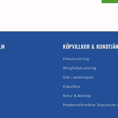
LM
KÖPVILLKOR & KUNDTJÄ
Kiteutrustning
Wingfoilutrustning
Sök i webshopen
Köpvillkor
Retur & återköp
Medlemsförmåner Stockholm K