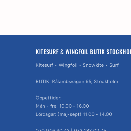
KITESURF & WINGFOIL BUTIK STOCKHO
Kitesurf • Wingfoil • Snowkite • Surf
BUTIK: Rålambsvägen 65, Stockholm
Öppettider:
Mån - fre: 10.00 - 16.00
Lördagar: (maj-sept) 11.00 - 14.00
070 046 40 42 | 072 183 02 75