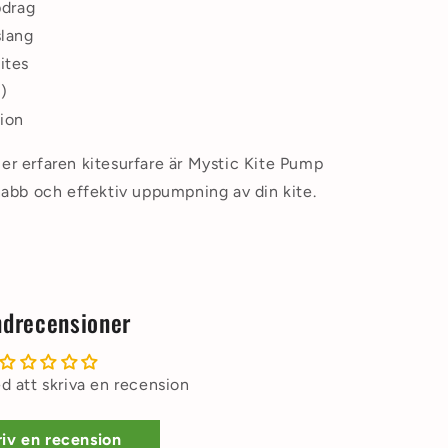
pdrag
slang
ites
I)
tion
ler erfaren kitesurfare är Mystic Kite Pump
snabb och effektiv uppumpning av din kite.
drecensioner
d att skriva en recension
iv en recension