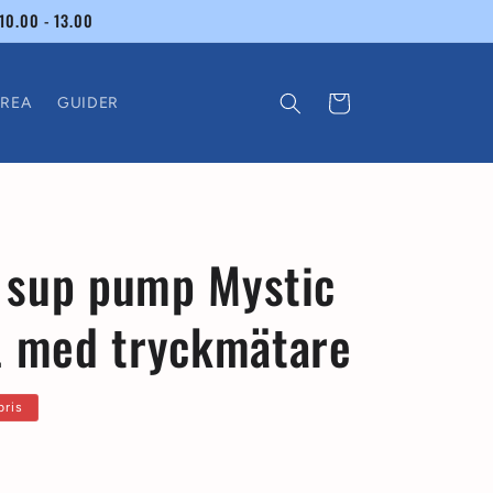
10.00 - 13.00
Varukorg
REA
GUIDER
/ sup pump Mystic
L med tryckmätare
s
pris