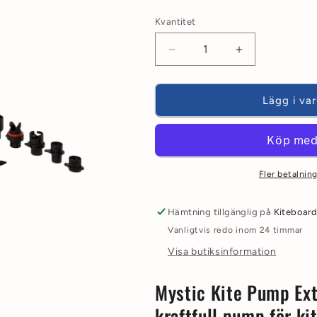
Kvantitet
Minska
Öka
kvantitet
kvantitet
för
för
Kite
Kite
Lägg i va
/
/
wing
wing
/
/
sup
sup
pump
pump
Fler betalning
Mystic
Mystic
Extreme
Extreme
Hämtning tillgänglig på
Kiteboard
2.8L
2.8L
Vanligtvis redo inom 24 timmar
med
med
tryckmätare
tryckmätare
Visa butiksinformation
Mystic Kite Pump Ex
kraftfull pump för ki