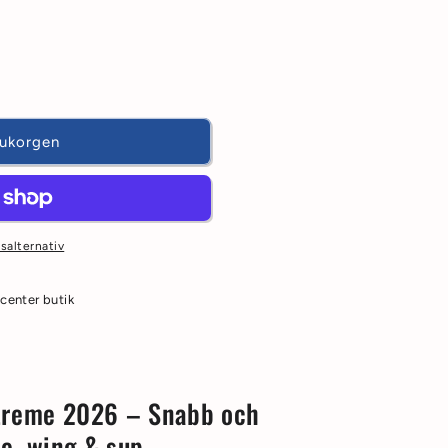
rukorgen
salternativ
center butik
treme 2026 – Snabb och
te, wing & sup