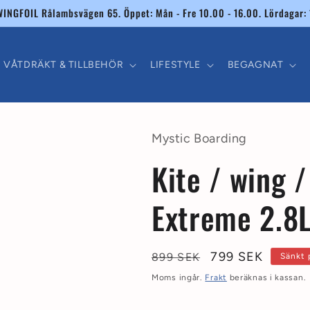
INGFOIL Rålambsvägen 65. Öppet: Mån - Fre 10.00 - 16.00. Lördagar: 
VÅTDRÄKT & TILLBEHÖR
LIFESTYLE
BEGAGNAT
Mystic Boarding
Kite / wing 
Extreme 2.8
Ordinarie
Försäljningspri
799 SEK
899 SEK
Sänkt 
pris
Moms ingår.
Frakt
beräknas i kassan.