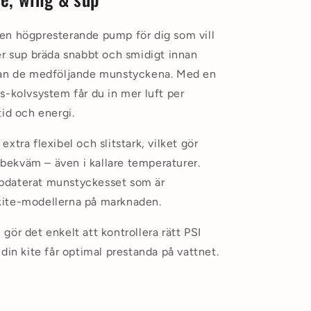
en högpresterande pump för dig som vill
er sup bräda snabbt och smidigt innan
llan de medföljande munstyckena. Med en
s-kolvsystem får du in mer luft per
tid och energi.
xtra flexibel och slitstark, vilket gör
ekväm – även i kallare temperaturer.
pdaterat munstyckesset som är
kite-modellerna på marknaden.
ör det enkelt att kontrollera rätt PSI
din kite får optimal prestanda på vattnet.