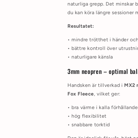
naturliga grepp. Det minskar 
du kan köra längre sessioner 
Resultatet:
• mindre trötthet i händer oc
• bättre kontroll över utrustn
• naturligare känsla
3mm neopren – optimal bala
Handsken är tillverkad i
MX2 
Fox Fleece
, vilket ger:
• bra värme i kalla förhålland
• hög flexibilitet
• snabbare torktid