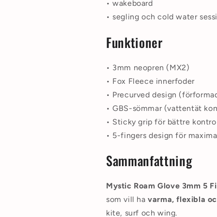
• wakeboard
• segling och cold water sess
Funktioner
• 3mm neopren (MX2)
• Fox Fleece innerfoder
• Precurved design (förforma
• GBS-sömmar (vattentät kon
• Sticky grip för bättre kontro
• 5-fingers design för maximal
Sammanfattning
Mystic Roam Glove 3mm 5 Fi
som vill ha
varma, flexibla 
kite, surf och wing.