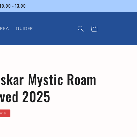
10.00 - 13.00
Varukorg
REA
GUIDER
skar Mystic Roam
ved 2025
s
pris