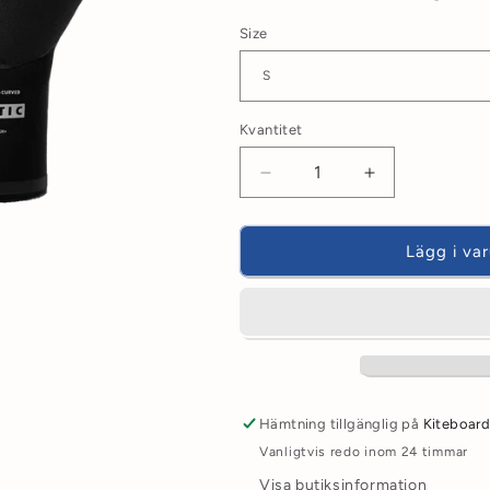
Size
Kvantitet
Minska
Öka
kvantitet
kvantitet
för
för
Neoprenhandskar
Neoprenhand
Lägg i va
Mystic
Mystic
Roam
Roam
3
3
mm
mm
precurved
precurved
2025
2025
Hämtning tillgänglig på
Kiteboard
Vanligtvis redo inom 24 timmar
Visa butiksinformation