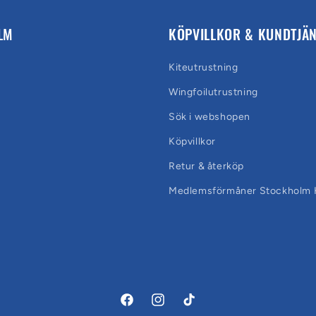
LM
KÖPVILLKOR & KUNDTJÄ
Kiteutrustning
Wingfoilutrustning
Sök i webshopen
Köpvillkor
Retur & återköp
Medlemsförmåner Stockholm K
Facebook
Instagram
TikTok