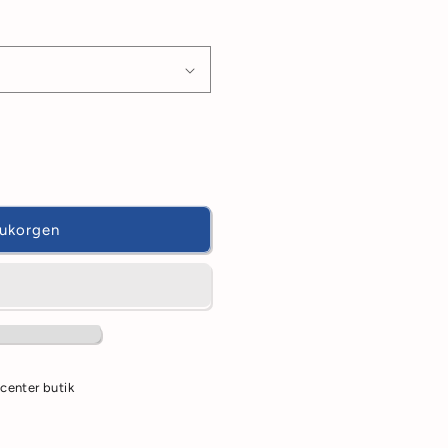
skar
rukorgen
center butik