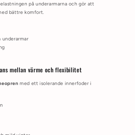
belastningen på underarmarna och gör att
med bättre komfort.
h underarmar
ing
ns mellan värme och flexibilitet
neopren
med ett isolerande innerfoder i
en