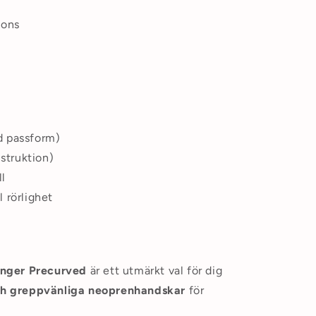
ions
d passform)
struktion)
ll
 rörlighet
nger Precurved
är ett utmärkt val för dig
och greppvänliga neoprenhandskar
för