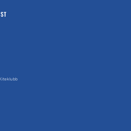
NST
iteklubb