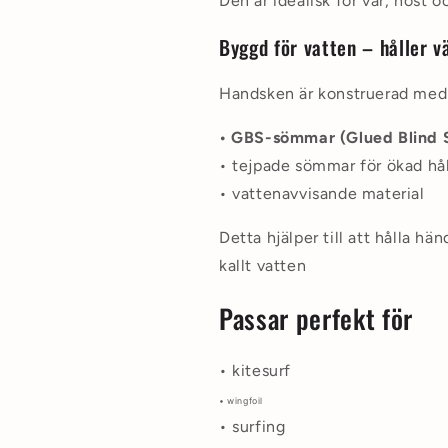
Den är idealisk för vår, höst o
Byggd för vatten – håller v
Handsken är konstruerad med
• GBS-sömmar (Glued Blind 
• tejpade sömmar för ökad hå
• vattenavvisande material
Detta hjälper till att hålla h
kallt vatten
Passar perfekt för
• kitesurf
• wingfoil
• surfing