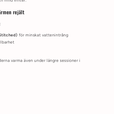
ch mild vinter.
ärmen rejält
:
Stitched)
för minskat vattenintrång
llbarhet
änderna varma även under längre sessioner i