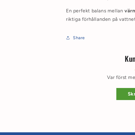
En perfekt balans mellan
värm
riktiga förhållanden på vattnet
Share
Kun
Var först me
Skr