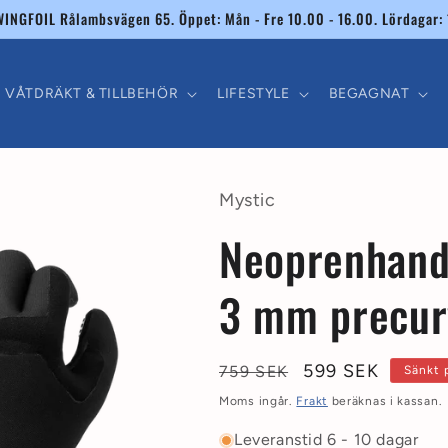
INGFOIL Rålambsvägen 65. Öppet: Mån - Fre 10.00 - 16.00. Lördagar: 
VÅTDRÄKT & TILLBEHÖR
LIFESTYLE
BEGAGNAT
Mystic
Neoprenhand
3 mm precur
Ordinarie
Försäljningspri
599 SEK
759 SEK
Sänkt 
pris
Moms ingår.
Frakt
beräknas i kassan.
Leveranstid 6 - 10 dagar