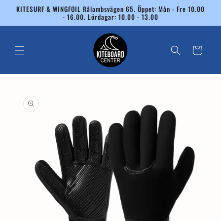
vidare
KITESURF & WINGFOIL Rålambsvägen 65. Öppet: Mån - Fre 10.00
till
- 16.00. Lördagar: 10.00 - 13.00
innehåll
Varukorg
 vidare till
roduktinformation