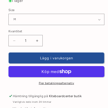
I lager
Size
Kvantitet
Minska
Öka
kvantitet
kvantitet
för
för
Neoprenhandskar
Neoprenhandskar
Lägg i varukorgen
Mystic
Mystic
Roam
Roam
5
5
mm
mm
2025
2025
Fler betalningsalternativ
Hämtning tillgänglig på
Kiteboardcenter butik
Vanligtvis redo inom 24 timmar