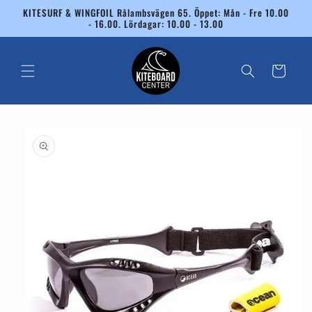
vidare
KITESURF & WINGFOIL Rålambsvägen 65. Öppet: Mån - Fre 10.00
till
- 16.00. Lördagar: 10.00 - 13.00
innehåll
Varukorg
 vidare till
roduktinformation