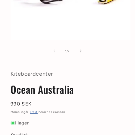
Öppna
mediet
1
av
1
/
2
i
modalfönster
Kiteboardcenter
Ocean Australia
Ordinarie
990 SEK
pris
Moms ingår.
Frakt
beräknas i kassan.
I lager
Kvantitet