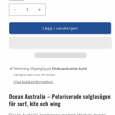
Minska
Öka
kvantitet
kvantitet
för
för
Ocean
Ocean
Lägg i varukorgen
Australia
Australia
Hämtning tillgänglig på
Kiteboardcenter butik
Vanligtvis redo inom 24 timmar
Visa butiksinformation
Ocean Australia – Polariserade solglasögon
för surf, kite och wing